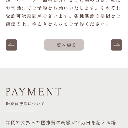
お電話にてご予約をお願いいたします。それぞれ
受診可能期間がございます。各種健診の期限をご
確認の上、ゆとりをもってご予約ください。
投
一覧へ戻る
稿
ナ
ビ
ゲ
PAYMENT
ー
シ
医療費控除について
ョ
年間で支払った医療費の総額が10万円を超える場
ン