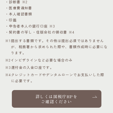
・診断書 ※2
・医療費通知書
・本人確認書類
・印鑑
・申告者本人の銀行口座 ※3
・契約書の写し・信販会社の領収書 ※4
※1
提出する書類です。その他は提出必須ではありません
が、税務署から求められた際や、
書類作成時に必要にな
ります。
※2
インビザラインなど必要な場合のみ
※3
還付金の入金口座です。
※4
クレジットカードやデンタルローンでお支払いした際
に必要です。
詳しくは国税庁HPを
ご確認ください