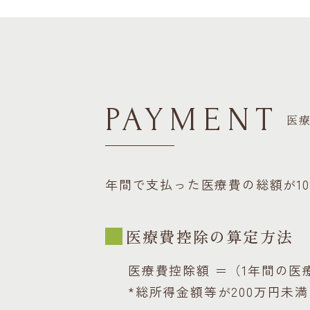
ビ
ゲ
ー
シ
ョ
PAYMENT
医
ン
年間で支払った医療費の総額が1
医療費控除の算定方法
医療費控除額 ＝
（1年間の医
*総所得金額等が200万円未