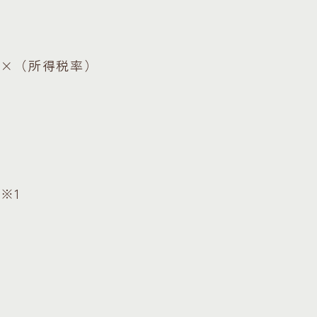
）×（所得税率）
の
※1