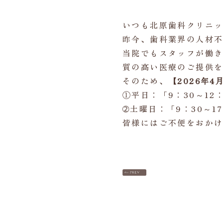
いつも北原歯科クリニ
昨今、歯科業界の人材
当院でもスタッフが働
質の高い医療のご提供
そのため、
【2026年4
①平日：「9：30～12：
➁土曜日：「9：30～1
皆様にはご不便をおか
投
稿
ナ