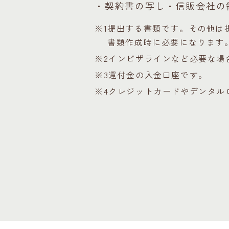
・契約書の写し・信販会社の領
※1
提出する書類です。その他は
書類作成時に必要になります
※2
インビザラインなど必要な場
※3
還付金の入金口座です。
※4
クレジットカードやデンタル